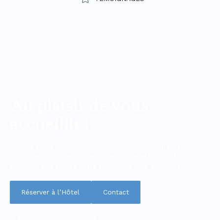
Au plaisir de vous
accueillir !
Que ce soit pour une escapade, un voyage d’affaires ou une
pause bien méritée, toute notre équipe est prête à vous
accueillir et à rendre votre séjour des plus agréables.
Réserver à l’Hôtel
Contact
Meilleur tarif garanti via notre site web