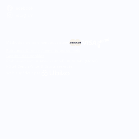
Facebook
Instagram
Méthodes de paiement acceptées
Politiques & renseignements personnels
Gestion des cookies
Établissement : #041425 (Hôtel), #060642 (Motel)
Hôtel Centre-Ville © Droits réservés
Web supérieur par