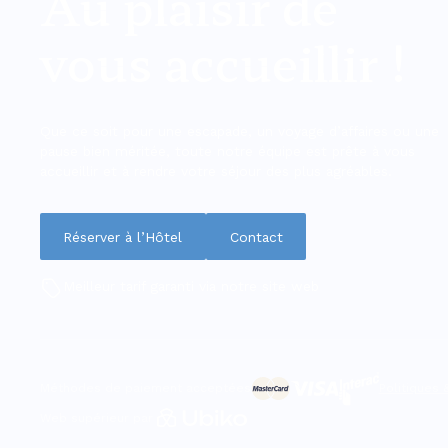
Au plaisir de
vous accueillir !
Que ce soit pour une escapade, un voyage d’affaires ou une
pause bien méritée, toute notre équipe est prête à vous
accueillir et à rendre votre séjour des plus agréables.
Réserver à l’Hôtel
Contact
Meilleur tarif garanti via notre site web
Méthodes de paiement acceptées
Politiques
Web supérieur par