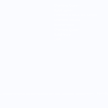
Chambre Queen
Suite Junior
Chambre à deux lits simple
Chambre Double
Économique
Chambre Queen
Supérieure
Loft
 & renseignements personnels
Gestion des cookies
Établissement : #041425