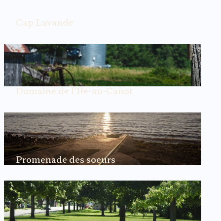
Cap Lavande
Cap Lavande est un jardin situé à Cap-Saint-Ignace,
dans la région de Montmagny.
En savoir plus
Domaine de l'Ile-au-Canot
Domaine de l'Ile-au-Canot est situé à Montmagny,
Québec.
En savoir plus
Promenade des soeurs
Promenade des soeurs est un parc situé à
Montmagny, Québec.
En savoir plus