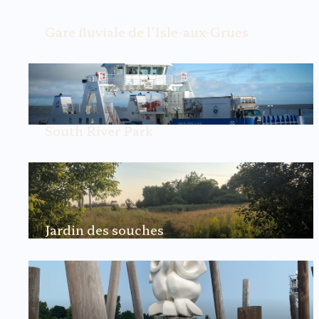
Gare fluviale de l'Isle-aux-Grues
La Gare fluviale de l'Isle-aux-Grues est située à
Montmagny, Québec.
En savoir plus
South River Park
South River Park est un parc situé à Montmagny,
Québec.
En savoir plus
Jardin des souches
Le Jardin des souches est un parc situé à
Montmagny, Québec.
En savoir plus