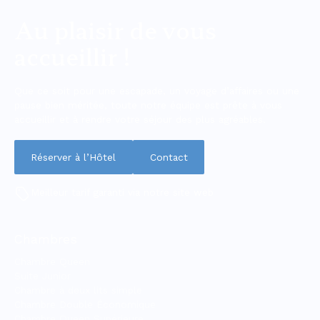
Au plaisir de vous
accueillir !
Que ce soit pour une escapade, un voyage d’affaires ou une
pause bien méritée, toute notre équipe est prête à vous
accueillir et à rendre votre séjour des plus agréables.
Réserver à l’Hôtel
Contact
Meilleur tarif garanti via notre site web
Chambres
Chambre Queen
Suite Junior
Chambre à deux lits simple
Chambre Double Économique
Chambre Queen Supérieure