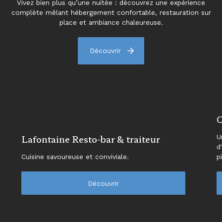
Vivez bien plus qu’une nuitée : découvrez une expérience
complète mêlant hébergement confortable, restauration sur
place et ambiance chaleureuse.
Découvrir
C
Lafontaine Resto-bar & traiteur
U
d
Cuisine savoureuse et conviviale.
p
Découvrir