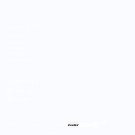
Loft
La propritété
Chambres
À propos
Expériences
Contact
Règlements
Suivez-nous
Facebook
Instagram
Méthodes de paiement acceptées
Politiques & renseignements personnels